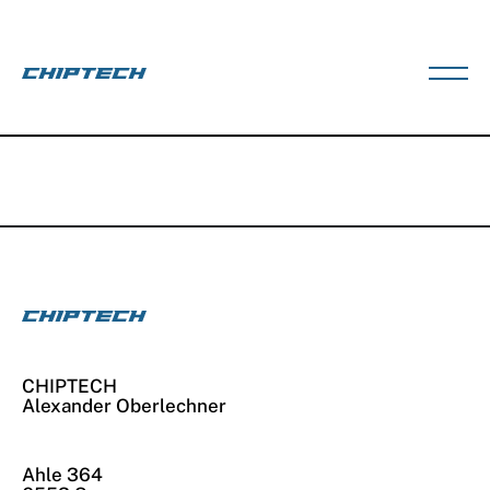
Skip
to
content
CHIPTECH
Alexander Oberlechner
Ahle 364